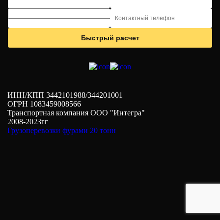
Результат расчета передается
Быстрый расчет
по телефону, поэтому
внимательно проверьте,
правильно ли указан ваш
номер, иначе логисты не
смогут до вас дозвониться и
очень расстроятся :(
ИНН/КПП 3442101988/344201001
ОГРН 1083459008566
Транспортная компания ООО "Интегра"
2008-2023гг
Грузоперевозки фурами 20 тонн